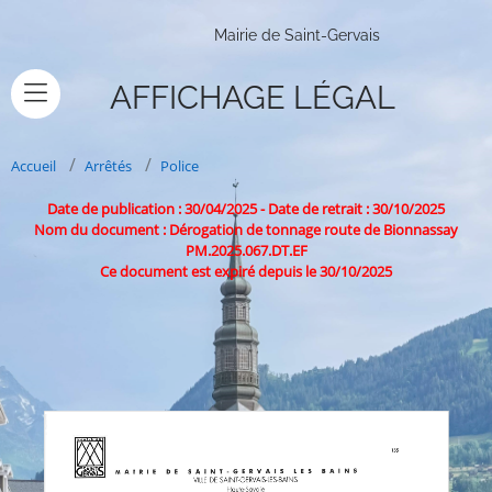
Mairie de Saint-Gervais
AFFICHAGE LÉGAL
Accueil
Arrêtés
Police
Date de publication : 30/04/2025
-
Date de retrait : 30/10/2025
Nom du document : Dérogation de tonnage route de Bionnassay
PM.2025.067.DT.EF
Ce document est expiré depuis le 30/10/2025